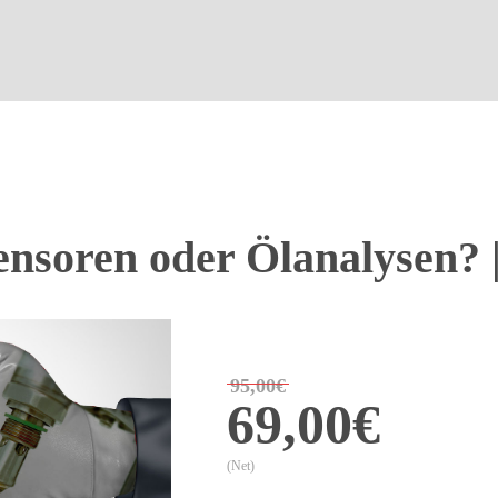
nsoren oder Ölanalysen? |
95,00€
69,00€
(Net)