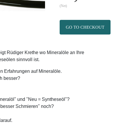
(Net)
GO TO CHECKOUT
igt Rüdiger Krethe wo Mineralöle an Ihre
ölen sinnvoll ist.
en Erfahrungen auf Mineralöle.
ch besser?
Mineralöl" und "Neu = Syntheseöl"?
"besser Schmieren" noch?
arauf.