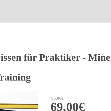
issen für Praktiker - Mine
Training
95,00€
69,00€