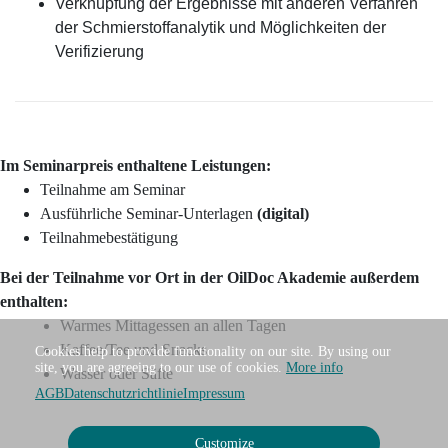
Verknüpfung der Ergebnisse mit anderen Verfahren
der Schmierstoffanalytik und Möglichkeiten der
Verifizierung
Im Seminarpreis enthaltene Leistungen:
Teilnahme am Seminar
Ausführliche Seminar-Unterlagen
(digital)
Teilnahmebestätigung
Bei der Teilnahme vor Ort in der OilDoc Akademie außerdem
enthalten:
Warmes Mittagessen an allen Tagen
Kaffee/Tee und Snacks
Cookies help to provide functionality on our site. By using our
site, you are agreeing to our use of cookies.
More info
Wasser oder Säfte
AGB
Datenschutzrichtlinie
Impressum
Customize